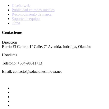
Diseño web
Publicidad en redes sociales
Reconocimiento de marca
Soporte de equipo
Otros
Contactenos
Direccion
Barrio El Centro, 1° Calle, 7° Avenida, Juticalpa, Olancho
Honduras
Telefono: +504-98511713
Email: contacto@solucionesinnova.net
Diseñado por Innova Soluciones